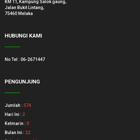
KM 11, Kampung Salok gaung,
#SRIARRAHMAH
Jalan Bukit Lintang,
#BANGKITBERSAMAMENUJUKEJAYAAN
75460 Melaka
#BERILMUBERIMANBERAMAL
HUBUNGI KAMI
No Tel : 06-2671447
PENGUNJUNG
Jumlah :
574
Hari Ini :
2
Kelmarin :
0
Bulan Ini :
22