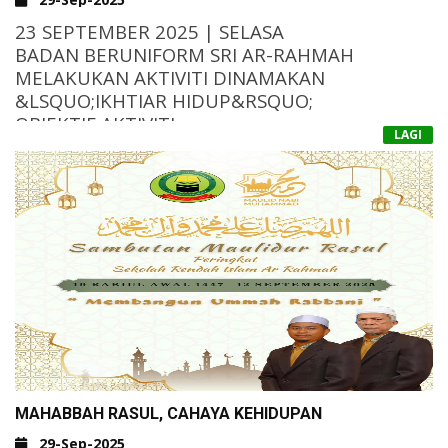
&NBSP;
23 SEPTEMBER 2025 | SELASA
BADAN BERUNIFORM SRI AR-RAHMAH
MELAKUKAN AKTIVITI DINAMAKAN
&LSQUO;IKHTIAR HIDUP&RSQUO;
OBJEKTIF AKTIVITI
LAGI
MENDEDAHKAN AHLI UNIT BERUNIFORM
KEPADA KEMAHIRAN ASAS IKHTIAR HIDUP.
MEMBERI PENGALAMAN PRAKTIKAL
DALAM MENYEDIAKAN MAKANAN, MEMASAK
SECARA ASAS.
MEMBENTUK SIKAP BERDIKARI,
KERJASAMA BERKUMPULAN DAN DISIPLIN DIRI.
HASIL AKTIVITI
SEMUA PESERTA BERJAYA MENYIAPKAN
TUGASAN BERKUMPULAN.
PESERTA MEMAHAMI ASAS IKHTIAR HIDUP
DAN LEBIH YAKIN MENGHADAPI SITUASI
MAHABBAH RASUL, CAHAYA KEHIDUPAN
KECEMASAN.
29-Sep-2025